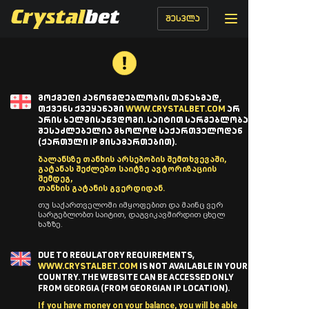
შესვლა
ᲛᲝᲥᲛᲔᲓᲘ ᲙᲐᲜᲝᲜᲛᲓᲔᲑᲚᲝᲑᲘᲡ ᲗᲐᲜᲐᲮᲛᲐᲓ,
ᲗᲥᲕᲔᲜᲡ ᲥᲕᲔᲧᲐᲜᲐᲨᲘ
WWW.CRYSTALBET.COM
ᲐᲠ
ᲐᲠᲘᲡ ᲮᲔᲚᲛᲘᲡᲐᲬᲕᲓᲝᲛᲘ. ᲡᲐᲘᲢᲘᲗ ᲡᲐᲠᲒᲔᲑᲚᲝᲑᲐ
ᲨᲔᲡᲐᲫᲚᲔᲑᲔᲚᲘᲐ ᲛᲮᲝᲚᲝᲓ ᲡᲐᲥᲐᲠᲗᲕᲔᲚᲝᲓᲐᲜ
(ᲥᲐᲠᲗᲣᲚᲘ IP ᲛᲘᲡᲐᲛᲐᲠᲗᲔᲑᲘᲗ).
ბალანსზე თანხის არსებობის შემთხვევაში,
გატანას შეძლებთ საიტზე ავტორიზაციის
შემდეგ,
თანხის გატანის გვერდიდან.
თუ საქართველოში იმყოფებით და მაინც ვერ
სარგებლობთ საიტით, დაგვიკავშირდით ცხელ
ხაზზე.
DUE TO REGULATORY REQUIREMENTS,
WWW.CRYSTALBET.COM
IS NOT AVAILABLE IN YOUR
COUNTRY. THE WEBSITE CAN BE ACCESSED ONLY
FROM GEORGIA (FROM GEORGIAN IP LOCATION).
If you have money on your balance, you will be able